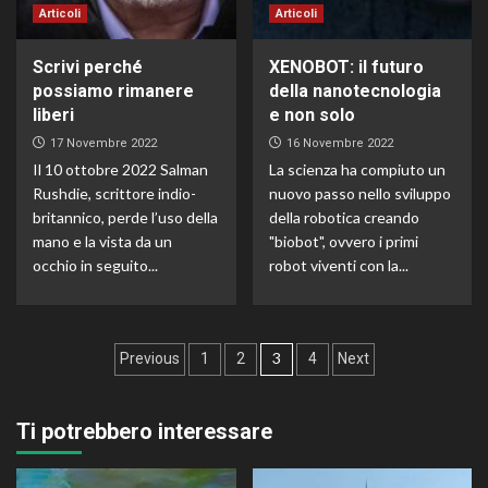
Articoli
Articoli
Scrivi perché
XENOBOT: il futuro
possiamo rimanere
della nanotecnologia
liberi
e non solo
17 Novembre 2022
16 Novembre 2022
Il 10 ottobre 2022 Salman
La scienza ha compiuto un
Rushdie, scrittore indio-
nuovo passo nello sviluppo
britannico, perde l’uso della
della robotica creando
mano e la vista da un
"biobot", ovvero i primi
occhio in seguito...
robot viventi con la...
Navigazione
3
Previous
1
2
4
Next
articoli
Ti potrebbero interessare