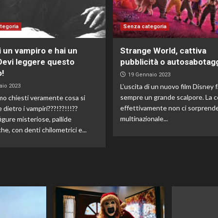
tegoria
Senza categoria
 un vampiro e hai un
Strange World, cattiva
Devi leggere questo
pubblicità o autosabotag
o!
19 Gennaio 2023
L’uscita di un nuovo film Disney f
aio 2023
sempre un grande scalpore. La c
mo chiesti veramente cosa si
effettivamente non ci sorprende
dietro i vampiri???!??!!!??
multinazionale...
gure misteriose, pallide
he, con denti chilometrici e...