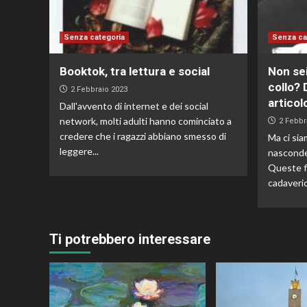
Senza categoria
Senza ca
Booktok, tra lettura e social
Non sei
collo? 
2 Febbraio 2023
articol
Dall'avvento di internet e dei social
network, molti adulti hanno cominciato a
2 Febbr
credere che i ragazzi abbiano smesso di
Ma ci sia
leggere...
nasconde 
Queste fi
cadaveric
Ti potrebbero interessare