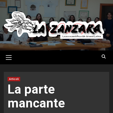
Skip
to
content
Primary
Menu
Articoli
La parte
mancante